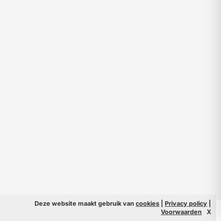
Deze website maakt gebruik van
cookies
|
Privacy policy
|
© 2026 Filmpeople
Info
Voorwaarden
X